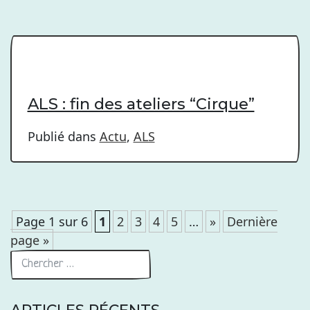
ALS : fin des ateliers “Cirque”
Publié dans
Actu
,
ALS
Page 1 sur 6
1
2
3
4
5
…
»
Dernière
page »