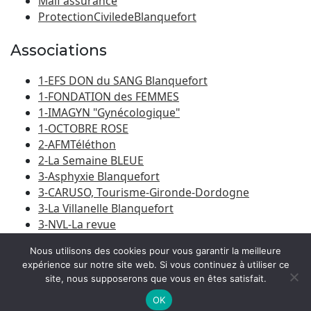
Maif assurance
ProtectionCiviledeBlanquefort
Associations
1-EFS DON du SANG Blanquefort
1-FONDATION des FEMMES
1-IMAGYN "Gynécologique"
1-OCTOBRE ROSE
2-AFMTéléthon
2-La Semaine BLEUE
3-Asphyxie Blanquefort
3-CARUSO, Tourisme-Gironde-Dordogne
3-La Villanelle Blanquefort
3-NVL-La revue
3-Porte du Médoc
Nous utilisons des cookies pour vous garantir la meilleure
expérience sur notre site web. Si vous continuez à utiliser ce
site, nous supposerons que vous en êtes satisfait.
© 2026
Amicale Laïque Blanquefort-Caychac
|
Bootstrap
WordPress Theme
OK