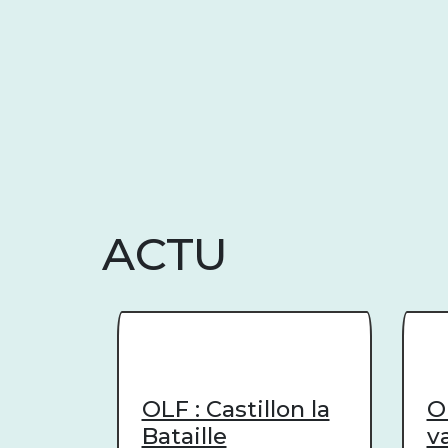
ACTU
OLF : Castillon la
O
Bataille
v