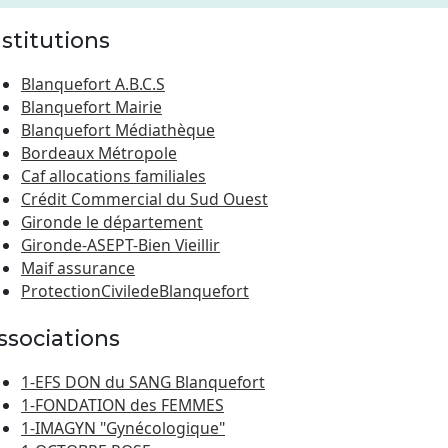
nstitutions
Blanquefort A.B.C.S
Blanquefort Mairie
Blanquefort Médiathèque
Bordeaux Métropole
Caf allocations familiales
Crédit Commercial du Sud Ouest
Gironde le département
Gironde-ASEPT-Bien Vieillir
Maif assurance
ProtectionCiviledeBlanquefort
ssociations
1-EFS DON du SANG Blanquefort
1-FONDATION des FEMMES
1-IMAGYN "Gynécologique"