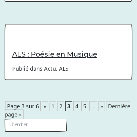
ALS : Poésie en Musique
Publié dans
Actu
,
ALS
Page 3 sur 6
«
1
2
3
4
5
…
»
Dernière
page »