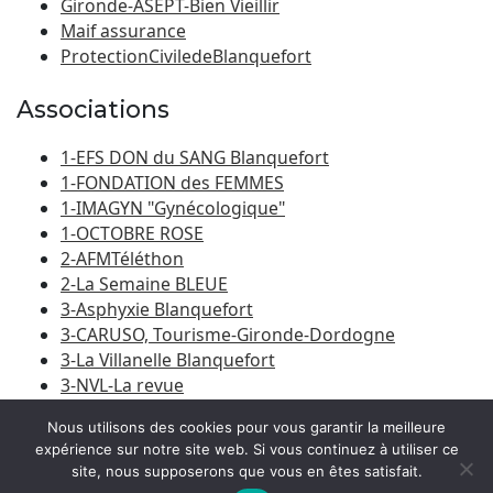
Gironde-ASEPT-Bien Vieillir
Maif assurance
ProtectionCiviledeBlanquefort
Associations
1-EFS DON du SANG Blanquefort
1-FONDATION des FEMMES
1-IMAGYN "Gynécologique"
1-OCTOBRE ROSE
2-AFMTéléthon
2-La Semaine BLEUE
3-Asphyxie Blanquefort
3-CARUSO, Tourisme-Gironde-Dordogne
3-La Villanelle Blanquefort
3-NVL-La revue
3-Porte du Médoc
Nous utilisons des cookies pour vous garantir la meilleure
expérience sur notre site web. Si vous continuez à utiliser ce
site, nous supposerons que vous en êtes satisfait.
© 2026
Amicale Laïque Blanquefort-Caychac
|
Bootstrap