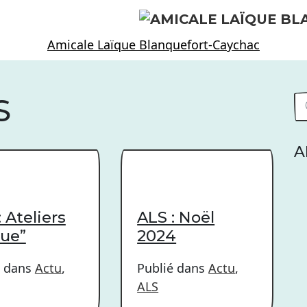
Amicale Laïque Blanquefort-Caychac
S
A
: Ateliers
ALS : Noël
que”
2024
é dans
Actu
,
Publié dans
Actu
,
ALS