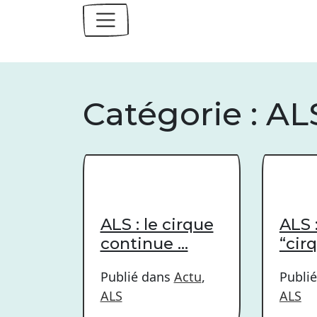
Skip
to
content
Catégorie :
AL
ALS : le cirque
ALS 
continue …
“cir
Publié dans
Actu
,
Publi
ALS
ALS