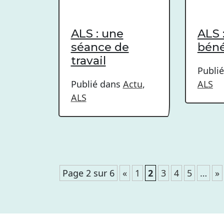
ALS : une
ALS 
séance de
béné
travail
Publi
Publié dans
Actu
,
ALS
ALS
Page 2 sur 6
«
1
2
3
4
5
…
»