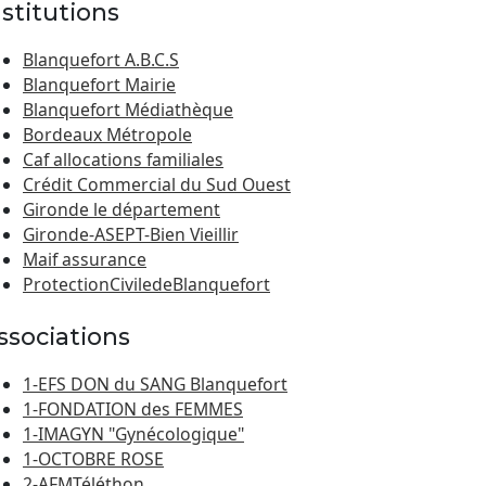
nstitutions
Blanquefort A.B.C.S
Blanquefort Mairie
Blanquefort Médiathèque
Bordeaux Métropole
Caf allocations familiales
Crédit Commercial du Sud Ouest
Gironde le département
Gironde-ASEPT-Bien Vieillir
Maif assurance
ProtectionCiviledeBlanquefort
ssociations
1-EFS DON du SANG Blanquefort
1-FONDATION des FEMMES
1-IMAGYN "Gynécologique"
1-OCTOBRE ROSE
2-AFMTéléthon