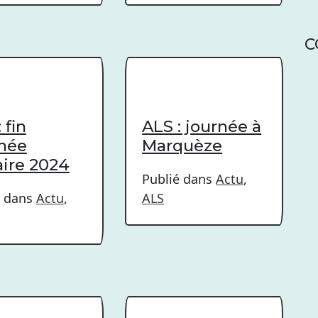
C
 fin
ALS : journée à
née
Marquèze
aire 2024
Publié dans
Actu
,
é dans
Actu
,
ALS