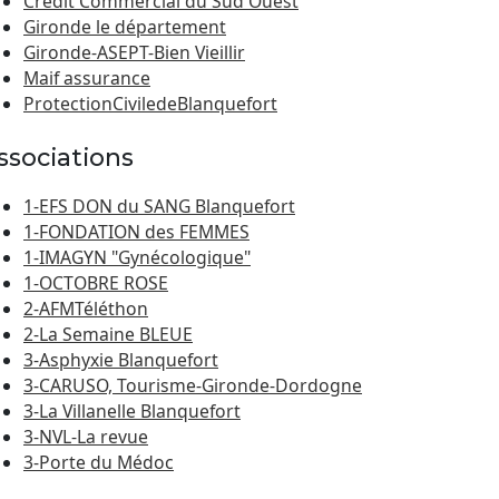
Crédit Commercial du Sud Ouest
Gironde le département
Gironde-ASEPT-Bien Vieillir
Maif assurance
ProtectionCiviledeBlanquefort
ssociations
1-EFS DON du SANG Blanquefort
1-FONDATION des FEMMES
1-IMAGYN "Gynécologique"
1-OCTOBRE ROSE
2-AFMTéléthon
2-La Semaine BLEUE
3-Asphyxie Blanquefort
3-CARUSO, Tourisme-Gironde-Dordogne
3-La Villanelle Blanquefort
3-NVL-La revue
3-Porte du Médoc