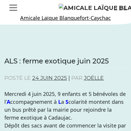
Skip
to
Amicale Laïque Blanquefort-Caychac
content
ALS : ferme exotique juin 2025
POSTÉ LE
24 JUIN 2025
|
PAR
JOËLLE
Mercredi 4 juin 2025, 9 enfants et 5 bénévoles de
l’
A
ccompagnement à
L
a
S
colarité montent dans
un bus prêté par la mairie pour rejoindre la
ferme exotique à Cadaujac.
Dépôt des sacs avant de commencer la visite par