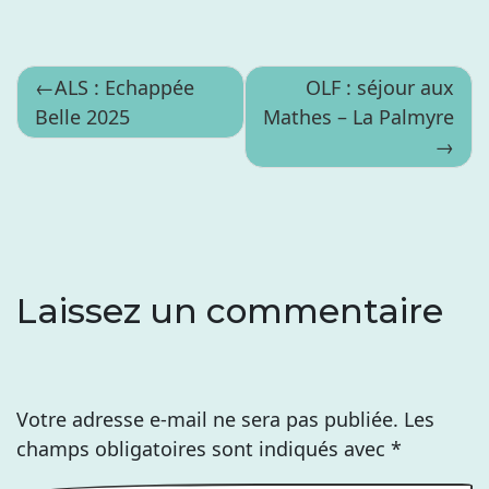
Navigation
ALS : Echappée
OLF : séjour aux
Belle 2025
Mathes – La Palmyre
de
l’article
Laissez un commentaire
Votre adresse e-mail ne sera pas publiée.
Les
champs obligatoires sont indiqués avec
*