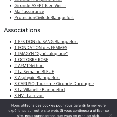
Gironde-ASEPT-Bien Vieillir
Maif assurance
ProtectionCiviledeBlanquefort
Associations
1-EFS DON du SANG Blanquefort
1-FONDATION des FEMMES
1-IMAGYN "Gynécologique"
1-OCTOBRE ROSE
2-AFMTéléthon
2-La Semaine BLEUE
3-Asphyxie Blanquefort
3-CARUSO, Tourisme-Gironde-Dordogne
3-La Villanelle Blanquefort
3-NVL-La revue
3-Porte du Médoc
Nous utilisons des cookies pour vous garantir la meilleure
expérience sur notre site web. Si vous continuez à utiliser ce
site, nous supposerons que vous en êtes satisfait.