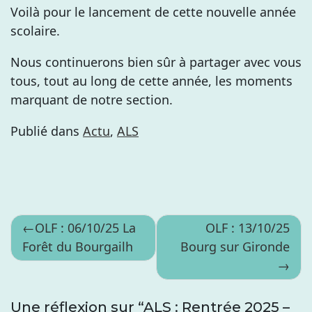
Voilà pour le lancement de cette nouvelle année
scolaire.
Nous continuerons bien sûr à partager avec vous
tous, tout au long de cette année, les moments
marquant de notre section.
Publié dans
Actu
,
ALS
Navigation
OLF : 06/10/25 La
OLF : 13/10/25
Forêt du Bourgailh
Bourg sur Gironde
de
l’article
Une réflexion sur “
ALS : Rentrée 2025 –