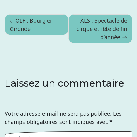
Navigation
OLF : Bourg en
ALS : Spectacle de
Gironde
cirque et fête de fin
de
d’année
l’article
Laissez un commentaire
Votre adresse e-mail ne sera pas publiée.
Les
champs obligatoires sont indiqués avec
*