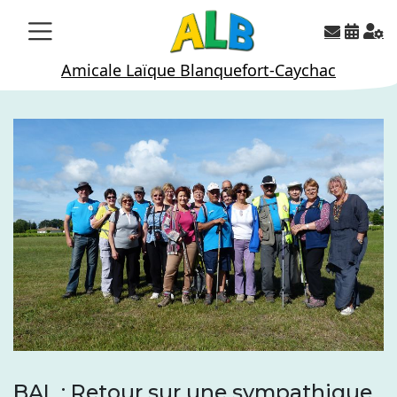
Skip
to
content
Amicale Laïque Blanquefort-Caychac
BAL : Retour sur une sympathique