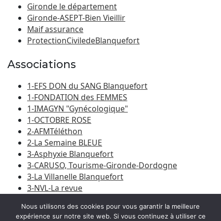
Gironde le département
Gironde-ASEPT-Bien Vieillir
Maif assurance
ProtectionCiviledeBlanquefort
Associations
1-EFS DON du SANG Blanquefort
1-FONDATION des FEMMES
1-IMAGYN "Gynécologique"
1-OCTOBRE ROSE
2-AFMTéléthon
2-La Semaine BLEUE
3-Asphyxie Blanquefort
3-CARUSO, Tourisme-Gironde-Dordogne
3-La Villanelle Blanquefort
3-NVL-La revue
3-Porte du Médoc
Nous utilisons des cookies pour vous garantir la meilleure
expérience sur notre site web. Si vous continuez à utiliser ce