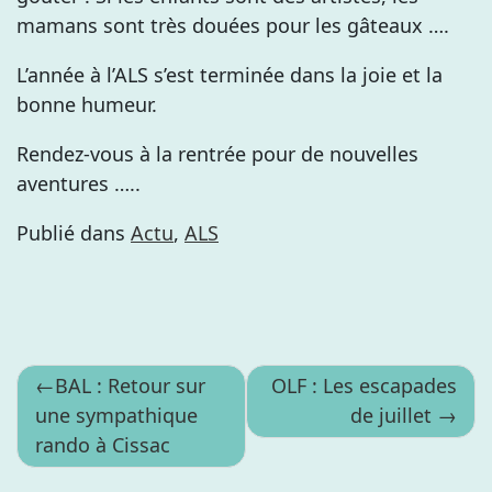
mamans sont très douées pour les gâteaux ….
L’année à l’ALS s’est terminée dans la joie et la
bonne humeur.
Rendez-vous à la rentrée pour de nouvelles
aventures …..
Publié dans
Actu
,
ALS
Navigation
BAL : Retour sur
OLF : Les escapades
une sympathique
de juillet
de
rando à Cissac
l’article