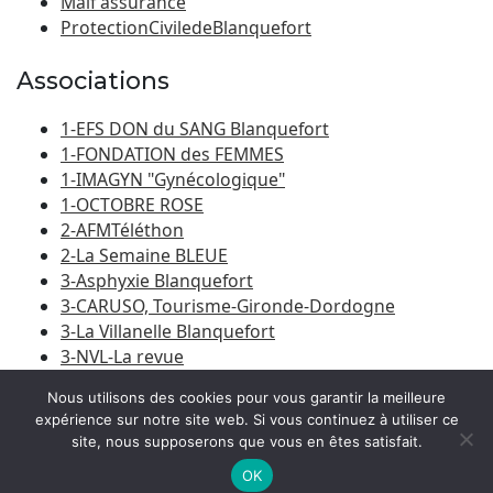
Maif assurance
ProtectionCiviledeBlanquefort
Associations
1-EFS DON du SANG Blanquefort
1-FONDATION des FEMMES
1-IMAGYN "Gynécologique"
1-OCTOBRE ROSE
2-AFMTéléthon
2-La Semaine BLEUE
3-Asphyxie Blanquefort
3-CARUSO, Tourisme-Gironde-Dordogne
3-La Villanelle Blanquefort
3-NVL-La revue
3-Porte du Médoc
Nous utilisons des cookies pour vous garantir la meilleure
expérience sur notre site web. Si vous continuez à utiliser ce
site, nous supposerons que vous en êtes satisfait.
© 2026
Amicale Laïque Blanquefort-Caychac
|
Bootstrap
WordPress Theme
OK