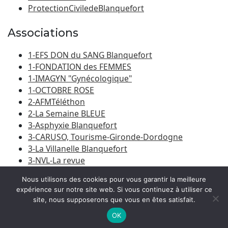
ProtectionCiviledeBlanquefort
Associations
1-EFS DON du SANG Blanquefort
1-FONDATION des FEMMES
1-IMAGYN "Gynécologique"
1-OCTOBRE ROSE
2-AFMTéléthon
2-La Semaine BLEUE
3-Asphyxie Blanquefort
3-CARUSO, Tourisme-Gironde-Dordogne
3-La Villanelle Blanquefort
3-NVL-La revue
3-Porte du Médoc
Nous utilisons des cookies pour vous garantir la meilleure
expérience sur notre site web. Si vous continuez à utiliser ce
site, nous supposerons que vous en êtes satisfait.
© 2026
Amicale Laïque Blanquefort-Caychac
|
Bootstrap
WordPress Theme
OK