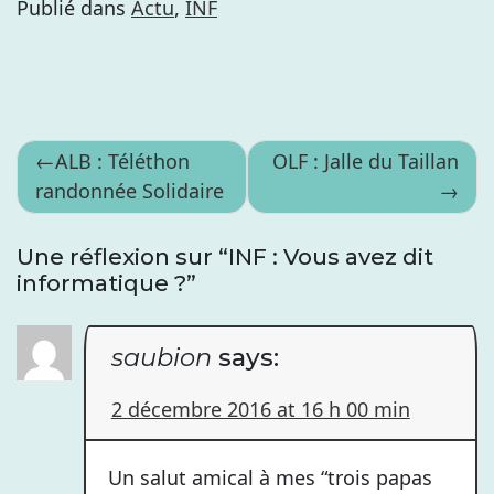
Publié dans
Actu
,
INF
Navigation
ALB : Téléthon
OLF : Jalle du Taillan
randonnée Solidaire
de
l’article
Une réflexion sur “
INF : Vous avez dit
informatique ?
”
saubion
says:
2 décembre 2016 at 16 h 00 min
Un salut amical à mes “trois papas