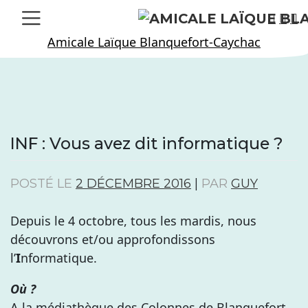
Skip
to
Amicale Laïque Blanquefort-Caychac
content
INF : Vous avez dit informatique ?
POSTÉ LE
2 DÉCEMBRE 2016
|
PAR
GUY
Depuis le 4 octobre, tous les mardis, nous
découvrons et/ou approfondissons
l’
I
nformatique.
Où ?
A la médiathèque des Colonnes de Blanquefort.