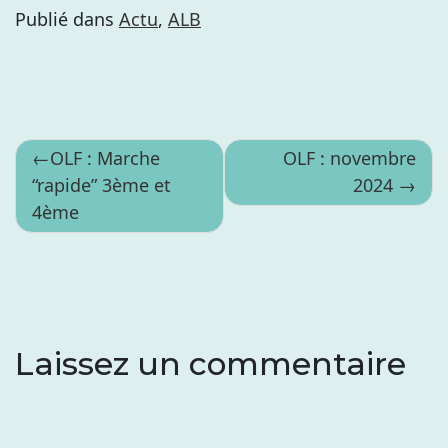
Publié dans
Actu
,
ALB
Navigation
OLF : Marche
OLF : novembre
“rapide” 3ème et
2024
de
4ème
l’article
Laissez un commentaire