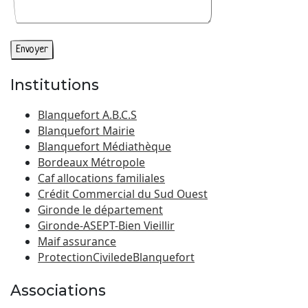
Institutions
Blanquefort A.B.C.S
Blanquefort Mairie
Blanquefort Médiathèque
Bordeaux Métropole
Caf allocations familiales
Crédit Commercial du Sud Ouest
Gironde le département
Gironde-ASEPT-Bien Vieillir
Maif assurance
ProtectionCiviledeBlanquefort
Associations