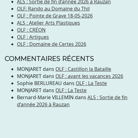
ALS : Sortie de fin d’année 2026 à Rauzan
OLF: Rando au Domaine du Thil
OLF : Pointe de Grave 18-05-2026
ALS : Atelier Arts Plastiques
OLF : CRÉON
OLF : Artigues
OLF : Domaine de Certes 2026
COMMENTAIRES RÉCENTS
MONJARET
dans
OLF : Castillon la Bataille
MONJARET
dans
OLF : avant les vacances 2026
Sophie BERLUREAU
dans
OLF : La Teste
MONJARET
dans
OLF : La Teste
Bernard-Marie VILLEMIN
dans
ALS : Sortie de fin
d’année 2026 à Rauzan