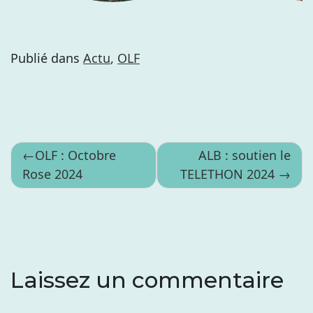
Publié dans
Actu
,
OLF
Navigation
OLF : Octobre
ALB : soutien le
Rose 2024
TELETHON 2024
de
l’article
Laissez un commentaire