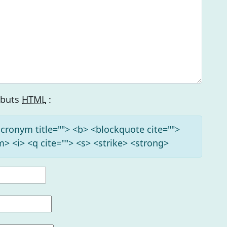
ributs
HTML
:
<acronym title=""> <b> <blockquote cite="">
> <i> <q cite=""> <s> <strike> <strong>