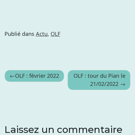
Publié dans
Actu
,
OLF
Navigation
OLF : février 2022
OLF : tour du Pian le
21/02/2022
de
l’article
Laissez un commentaire