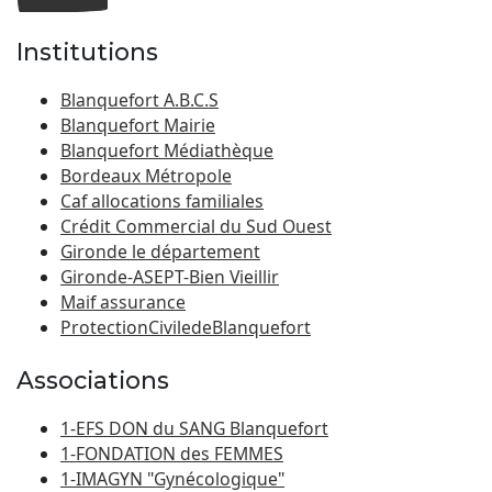
Institutions
Blanquefort A.B.C.S
Blanquefort Mairie
Blanquefort Médiathèque
Bordeaux Métropole
Caf allocations familiales
Crédit Commercial du Sud Ouest
Gironde le département
Gironde-ASEPT-Bien Vieillir
Maif assurance
ProtectionCiviledeBlanquefort
Associations
1-EFS DON du SANG Blanquefort
1-FONDATION des FEMMES
1-IMAGYN "Gynécologique"