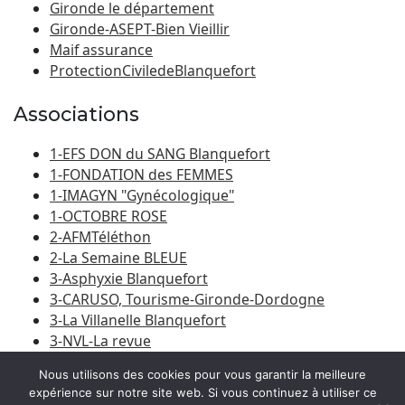
Gironde le département
Gironde-ASEPT-Bien Vieillir
Maif assurance
ProtectionCiviledeBlanquefort
Associations
1-EFS DON du SANG Blanquefort
1-FONDATION des FEMMES
1-IMAGYN "Gynécologique"
1-OCTOBRE ROSE
2-AFMTéléthon
2-La Semaine BLEUE
3-Asphyxie Blanquefort
3-CARUSO, Tourisme-Gironde-Dordogne
3-La Villanelle Blanquefort
3-NVL-La revue
3-Porte du Médoc
Nous utilisons des cookies pour vous garantir la meilleure
expérience sur notre site web. Si vous continuez à utiliser ce