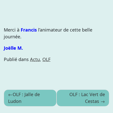
Merci à
Francis
l’animateur de cette belle
journée.
Joëlle M.
Publié dans
Actu
,
OLF
Navigation
OLF : Jalle de
OLF : Lac Vert de
Ludon
Cestas
de