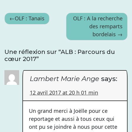
Navigation
OLF : Tanaïs
OLF : A la recherche
des remparts
de
bordelais
l’article
Une réflexion sur “
ALB : Parcours du
cœur 2017
”
Lambert Marie Ange
says:
12 avril 2017 at 20 h 01 min
Un grand merci à Joëlle pour ce
reportage et aussi à tous ceux qui
ont pu se joindre à nous pour cette