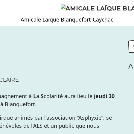
Amicale Laïque Blanquefort-Caychac
A
CLAIRE
pagnement à
L
a
S
colarité aura lieu le
jeudi 30
 à Blanquefort.
 Cirque animés par l’association “Asphyxie”, se
bénévoles de l’ALS et un public que nous