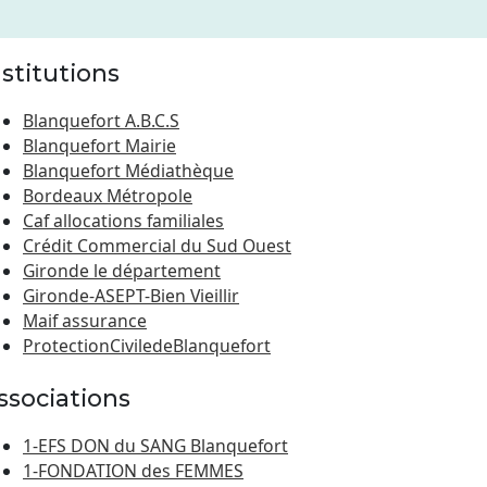
nstitutions
Blanquefort A.B.C.S
Blanquefort Mairie
Blanquefort Médiathèque
Bordeaux Métropole
Caf allocations familiales
Crédit Commercial du Sud Ouest
Gironde le département
Gironde-ASEPT-Bien Vieillir
Maif assurance
ProtectionCiviledeBlanquefort
ssociations
1-EFS DON du SANG Blanquefort
1-FONDATION des FEMMES