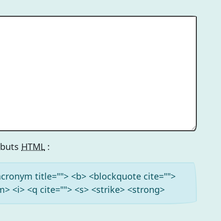
ributs
HTML
:
<acronym title=""> <b> <blockquote cite="">
> <i> <q cite=""> <s> <strike> <strong>