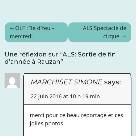
Navigation
OLF : île d’Yeu –
ALS Spectacle de
mercredi
cirque
de
l’article
Une réflexion sur “
ALS: Sortie de fin
d’année à Rauzan
”
MARCHISET SIMONE
says:
22 juin 2016 at 10 h 19 min
merci pour ce beau reportage et ces
jolies photos