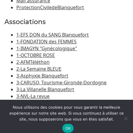
Maif assurance
ProtectionCiviledeBlanquefort
Associations
1-EFS DON du SANG Blanquefort
1-FONDATION des FEMMES
1-IMAGYN "Gynécologique"
1-OCTOBRE ROSE
2-AFMTéléthon
2-La Semaine BLEUE
3-Asphyxie Blanquefort
3-CARUSO, Tourisme-Gironde-Dordogne
3-La Villanelle Blanquefort
3-NVL-La revue
3-Porte du Médoc
Nous utilisons des cookies pour vous garantir la meilleure
expérience sur notre site web. Si vous continuez à utiliser ce
site, nous supposerons que vous en êtes satisfait.
© 2026
Amicale Laïque Blanquefort-Caychac
|
Bootstrap
WordPress Theme
OK