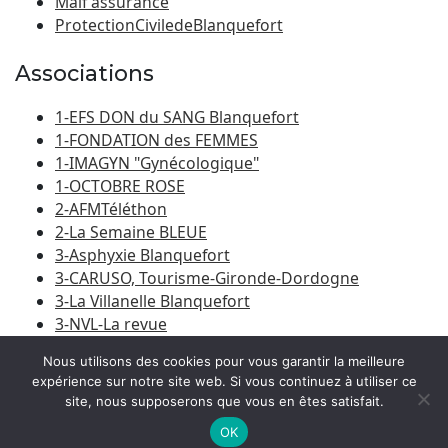
Maif assurance
ProtectionCiviledeBlanquefort
Associations
1-EFS DON du SANG Blanquefort
1-FONDATION des FEMMES
1-IMAGYN "Gynécologique"
1-OCTOBRE ROSE
2-AFMTéléthon
2-La Semaine BLEUE
3-Asphyxie Blanquefort
3-CARUSO, Tourisme-Gironde-Dordogne
3-La Villanelle Blanquefort
3-NVL-La revue
3-Porte du Médoc
Nous utilisons des cookies pour vous garantir la meilleure
expérience sur notre site web. Si vous continuez à utiliser ce
site, nous supposerons que vous en êtes satisfait.
© 2026
Amicale Laïque Blanquefort-Caychac
|
Bootstrap
WordPress Theme
OK