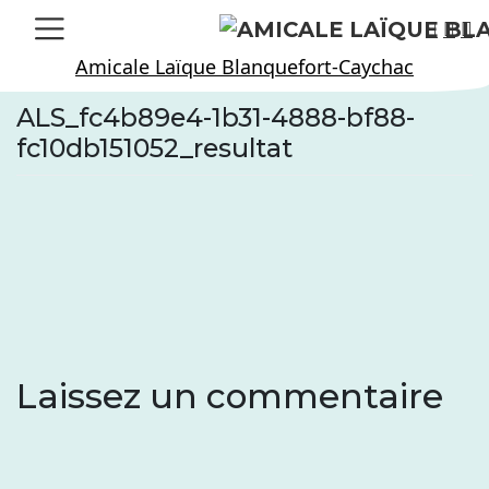
Skip
to
Amicale Laïque Blanquefort-Caychac
content
ALS_fc4b89e4-1b31-4888-bf88-
fc10db151052_resultat
Laissez un commentaire