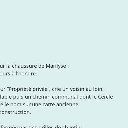
our la chaussure de Marilyse :
urs à l’horaire.
r “Propriété privée”, crie un voisin au loin.
clable puis un chemin communal dont le Cercle
vé le nom sur une carte ancienne.
 construction.
fermée par des grilles de chantier