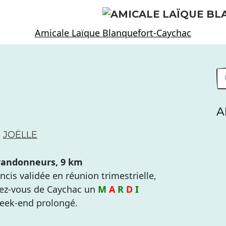
Amicale Laïque Blanquefort-Caychac
A
R
JOËLLE
 randonneurs, 9 km
ncis validée en réunion trimestrielle,
ez-vous de Caychac un
M
A
R
D
I
week-end prolongé.