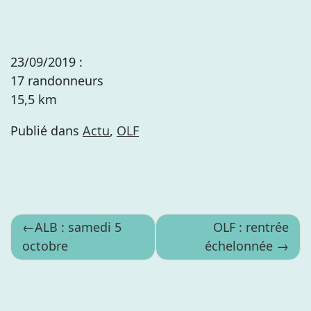
23/09/2019 :
17 randonneurs
15,5 km
Publié dans
Actu
,
OLF
Navigation
ALB : samedi 5
OLF : rentrée
octobre
échelonnée
de
l’article