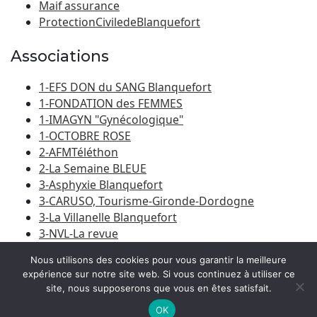
Maif assurance
ProtectionCiviledeBlanquefort
Associations
1-EFS DON du SANG Blanquefort
1-FONDATION des FEMMES
1-IMAGYN "Gynécologique"
1-OCTOBRE ROSE
2-AFMTéléthon
2-La Semaine BLEUE
3-Asphyxie Blanquefort
3-CARUSO, Tourisme-Gironde-Dordogne
3-La Villanelle Blanquefort
3-NVL-La revue
3-Porte du Médoc
Nous utilisons des cookies pour vous garantir la meilleure
expérience sur notre site web. Si vous continuez à utiliser ce
site, nous supposerons que vous en êtes satisfait.
© 2026
Amicale Laïque Blanquefort-Caychac
|
Bootstrap
WordPress Theme
OK