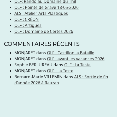
OLF: Rando au Domaine du Thil
OLF : Pointe de Grave 18-05-2026
ALS : Atelier Arts Plastiques
OLF : CRÉON
OLF : Artigues
OLF : Domaine de Certes 2026
COMMENTAIRES RÉCENTS
MONJARET
dans
OLF : Castillon la Bataille
MONJARET
dans
OLF : avant les vacances 2026
Sophie BERLUREAU
dans
OLF : La Teste
MONJARET
dans
OLF : La Teste
Bernard-Marie VILLEMIN
dans
ALS : Sortie de fin
d’année 2026 à Rauzan