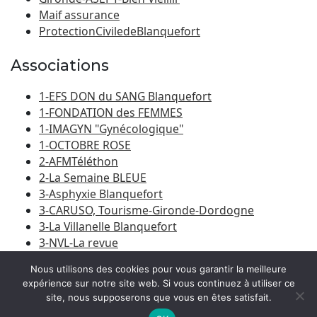
Maif assurance
ProtectionCiviledeBlanquefort
Associations
1-EFS DON du SANG Blanquefort
1-FONDATION des FEMMES
1-IMAGYN "Gynécologique"
1-OCTOBRE ROSE
2-AFMTéléthon
2-La Semaine BLEUE
3-Asphyxie Blanquefort
3-CARUSO, Tourisme-Gironde-Dordogne
3-La Villanelle Blanquefort
3-NVL-La revue
3-Porte du Médoc
Nous utilisons des cookies pour vous garantir la meilleure
expérience sur notre site web. Si vous continuez à utiliser ce
site, nous supposerons que vous en êtes satisfait.
© 2026
Amicale Laïque Blanquefort-Caychac
|
Bootstrap