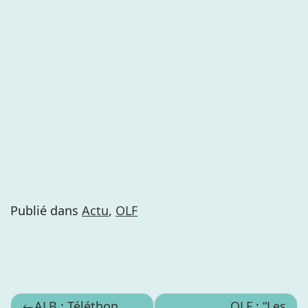
Publié dans
Actu
,
OLF
Navigation
ALB : Téléthon
OLF : “Les