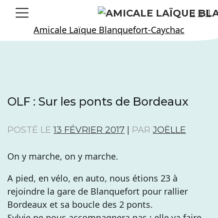
Skip
to
Amicale Laïque Blanquefort-Caychac
content
OLF : Sur les ponts de Bordeaux
POSTÉ LE
13 FÉVRIER 2017
|
PAR
JOËLLE
On y marche, on y marche.
A pied, en vélo, en auto, nous étions 23 à
rejoindre la gare de Blanquefort pour rallier
Bordeaux et sa boucle des 2 ponts.
Sylvie ne nous accompagnera pas : elle va faire