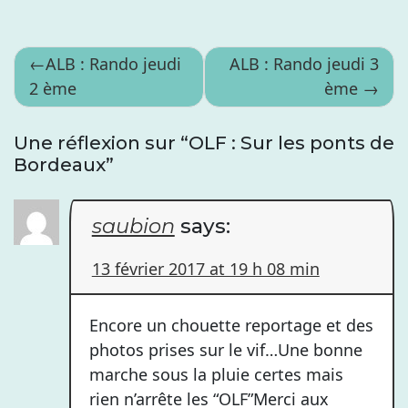
Navigation
ALB : Rando jeudi
ALB : Rando jeudi 3
2 ème
ème
de
l’article
Une réflexion sur “
OLF : Sur les ponts de
Bordeaux
”
saubion
says:
13 février 2017 at 19 h 08 min
Encore un chouette reportage et des
photos prises sur le vif…Une bonne
marche sous la pluie certes mais
rien n’arrête les “OLF”Merci aux