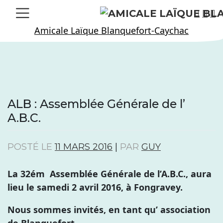
Skip
to
Amicale Laïque Blanquefort-Caychac
content
ALB : Assemblée Générale de l’
A.B.C.
POSTÉ LE
11 MARS 2016
|
PAR
GUY
La 32ém Assemblée Générale de l’A.B.C., aura
lieu le samedi 2 avril 2016, à Fongravey.
Nous sommes invités, en tant qu’ association