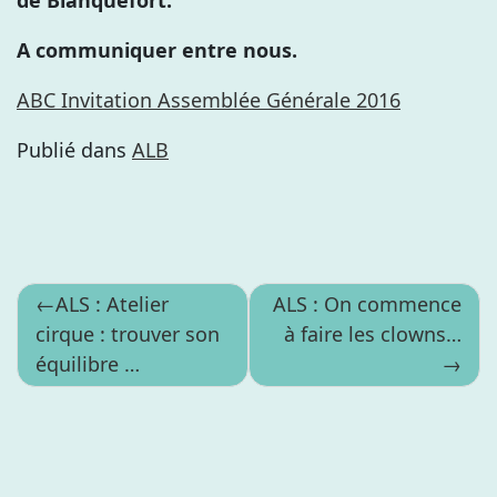
de Blanquefort.
A communiquer entre nous.
ABC Invitation Assemblée Générale 2016
Publié dans
ALB
Navigation
ALS : Atelier
ALS : On commence
cirque : trouver son
à faire les clowns…
de
équilibre …
l’article