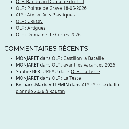
OLF: Rando au Domaine du Thil
OLF : Pointe de Grave 18-05-2026
ALS : Atelier Arts Plastiques
OLF : CRÉON
OLF : Artigues
OLF : Domaine de Certes 2026
COMMENTAIRES RÉCENTS
MONJARET
dans
OLF : Castillon la Bataille
MONJARET
dans
OLF : avant les vacances 2026
Sophie BERLUREAU
dans
OLF : La Teste
MONJARET
dans
OLF : La Teste
Bernard-Marie VILLEMIN
dans
ALS : Sortie de fin
d’année 2026 à Rauzan