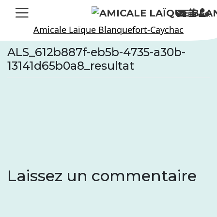
Skip
to
Amicale Laïque Blanquefort-Caychac
content
ALS_612b887f-eb5b-4735-a30b-
13141d65b0a8_resultat
Laissez un commentaire