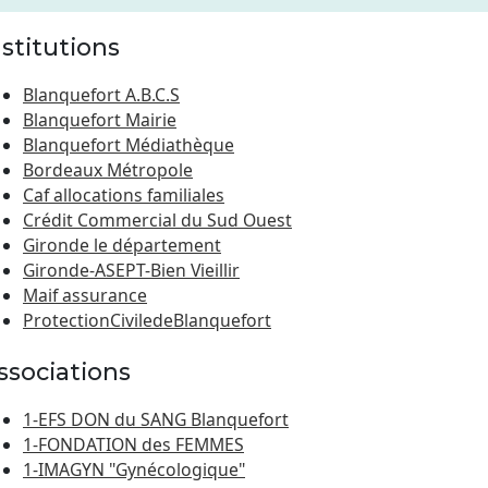
nstitutions
Blanquefort A.B.C.S
Blanquefort Mairie
Blanquefort Médiathèque
Bordeaux Métropole
Caf allocations familiales
Crédit Commercial du Sud Ouest
Gironde le département
Gironde-ASEPT-Bien Vieillir
Maif assurance
ProtectionCiviledeBlanquefort
ssociations
1-EFS DON du SANG Blanquefort
1-FONDATION des FEMMES
1-IMAGYN "Gynécologique"