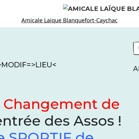
Amicale Laïque Blanquefort-Caychac
s >MODIF=>LIEU<
A
]
Changement de
ntrée des Assos !
e SPORTIF de