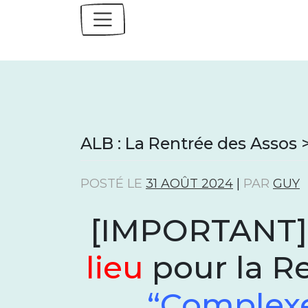
Skip
to
content
ALB : La Rentrée des Asso
POSTÉ LE
31 AOÛT 2024
|
PAR
GUY
[IMPORTANT
lieu
pour la Re
“Complex