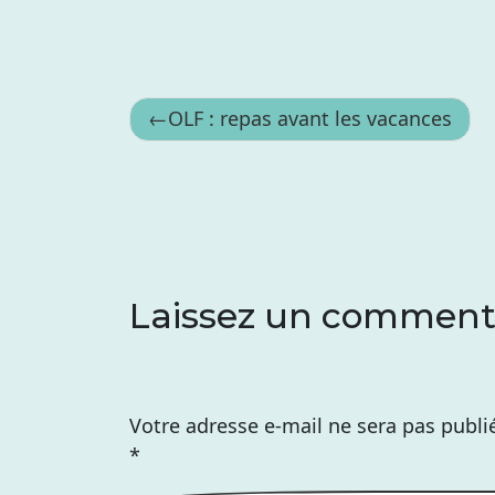
Navigation
OLF : repas avant les vacances
de
l’article
Laissez un comment
Votre adresse e-mail ne sera pas publi
*