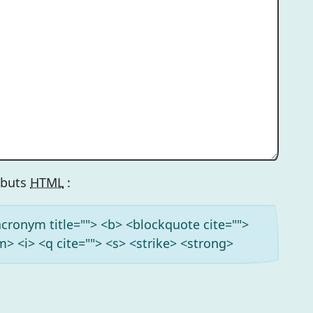
ributs
HTML
:
<acronym title=""> <b> <blockquote cite="">
> <i> <q cite=""> <s> <strike> <strong>