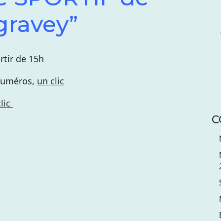
gravey”
rtir de 15h
 numéros,
un clic
clic
C