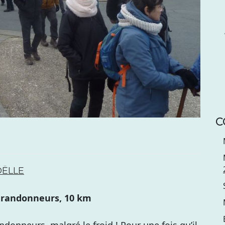
C
OËLLE
34 randonneurs, 10 km
ndonneurs, malgré le froid ! Pour une fois qu’il