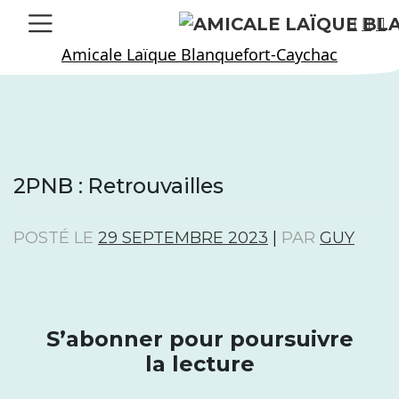
Skip
to
Amicale Laïque Blanquefort-Caychac
content
2PNB : Retrouvailles
POSTÉ LE
29 SEPTEMBRE 2023
|
PAR
GUY
S’abonner pour poursuivre
la lecture