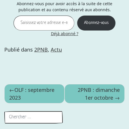
Abonnez-vous pour avoir accès à la suite de cette
publication et au contenu réservé aux abonnés.
Saisissez votre adresse e-mail…
Abonnez-vous
Déjà abonné ?
Publié dans
2PNB
,
Actu
Navigation
OLF : septembre
2PNB : dimanche
2023
1er octobre
de
l’article