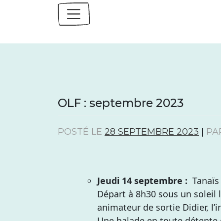
Skip
to
content
OLF : septembre 2023
POSTÉ LE
28 SEPTEMBRE 2023
|
PA
Jeudi 14 septembre :
Tanaïs –
Départ à 8h30 sous un soleil
animateur de sortie Didier, l’
Une balade en toute détente 