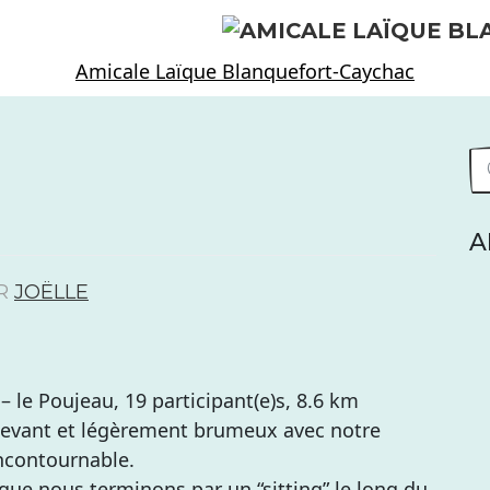
Amicale Laïque Blanquefort-Caychac
A
R
JOËLLE
 le Poujeau, 19 participant(e)s, 8.6 km
 levant et légèrement brumeux avec notre
incontournable.
que nous terminons par un “sitting” le long du