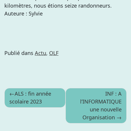
kilomètres, nous étions seize randonneurs.
Auteure : Sylvie
Publié dans
Actu
,
OLF
Navigation
ALS : fin année
INF : A
scolaire 2023
l’INFORMATIQUE
de
une nouvelle
l’article
Organisation