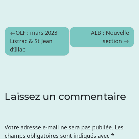
Navigation
OLF : mars 2023
ALB : Nouvelle
Listrac & St Jean
section
de
d’Illac
l’article
Laissez un commentaire
Votre adresse e-mail ne sera pas publiée.
Les
champs obligatoires sont indiqués avec
*