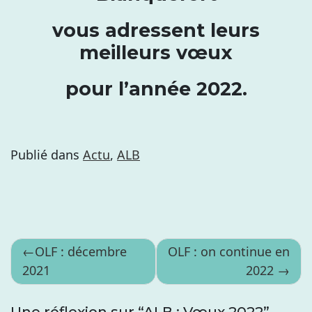
vous adressent leurs
meilleurs vœux
pour l’année 2022.
Publié dans
Actu
,
ALB
Navigation
OLF : décembre
OLF : on continue en
2021
2022
de
l’article
Une réflexion sur “
ALB : Vœux 2022
”