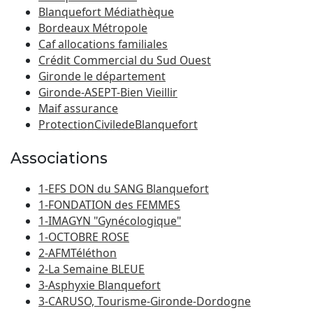
Blanquefort Médiathèque
Bordeaux Métropole
Caf allocations familiales
Crédit Commercial du Sud Ouest
Gironde le département
Gironde-ASEPT-Bien Vieillir
Maif assurance
ProtectionCiviledeBlanquefort
Associations
1-EFS DON du SANG Blanquefort
1-FONDATION des FEMMES
1-IMAGYN "Gynécologique"
1-OCTOBRE ROSE
2-AFMTéléthon
2-La Semaine BLEUE
3-Asphyxie Blanquefort
3-CARUSO, Tourisme-Gironde-Dordogne