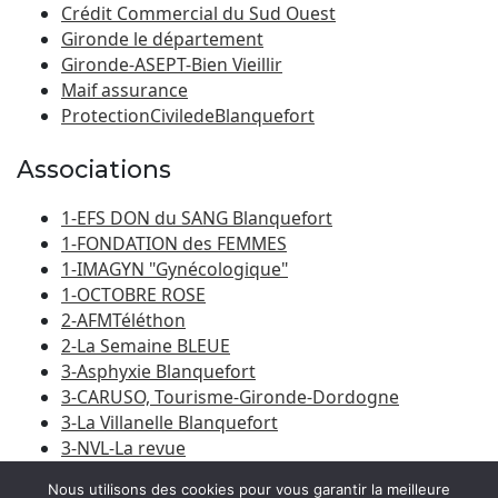
Crédit Commercial du Sud Ouest
Gironde le département
Gironde-ASEPT-Bien Vieillir
Maif assurance
ProtectionCiviledeBlanquefort
Associations
1-EFS DON du SANG Blanquefort
1-FONDATION des FEMMES
1-IMAGYN "Gynécologique"
1-OCTOBRE ROSE
2-AFMTéléthon
2-La Semaine BLEUE
3-Asphyxie Blanquefort
3-CARUSO, Tourisme-Gironde-Dordogne
3-La Villanelle Blanquefort
3-NVL-La revue
3-Porte du Médoc
Nous utilisons des cookies pour vous garantir la meilleure