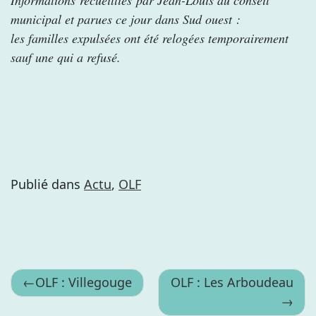
Informations recueillies par Jean-Louis au conseil
municipal et parues ce jour dans Sud ouest :
les familles expulsées ont été relogées temporairement
sauf une qui a refusé.
Publié dans
Actu
,
OLF
Navigation
OLF : Villegouge
OLF : Les Arboudeau
de