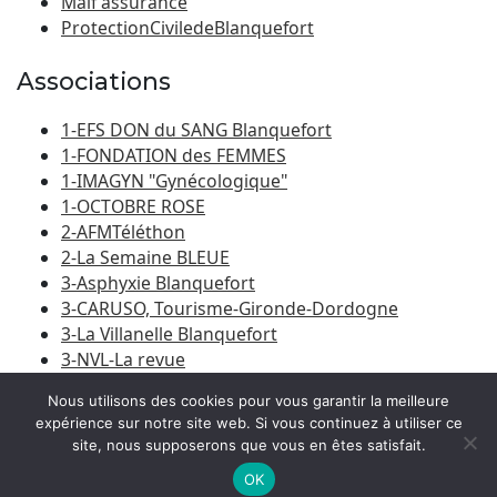
Maif assurance
ProtectionCiviledeBlanquefort
Associations
1-EFS DON du SANG Blanquefort
1-FONDATION des FEMMES
1-IMAGYN "Gynécologique"
1-OCTOBRE ROSE
2-AFMTéléthon
2-La Semaine BLEUE
3-Asphyxie Blanquefort
3-CARUSO, Tourisme-Gironde-Dordogne
3-La Villanelle Blanquefort
3-NVL-La revue
3-Porte du Médoc
Nous utilisons des cookies pour vous garantir la meilleure
expérience sur notre site web. Si vous continuez à utiliser ce
site, nous supposerons que vous en êtes satisfait.
© 2026
Amicale Laïque Blanquefort-Caychac
|
Bootstrap
WordPress Theme
OK