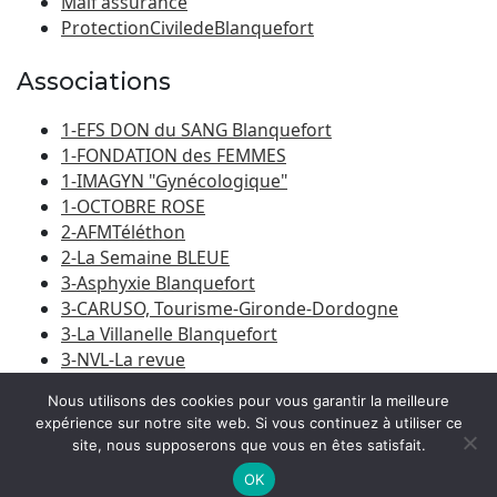
Maif assurance
ProtectionCiviledeBlanquefort
Associations
1-EFS DON du SANG Blanquefort
1-FONDATION des FEMMES
1-IMAGYN "Gynécologique"
1-OCTOBRE ROSE
2-AFMTéléthon
2-La Semaine BLEUE
3-Asphyxie Blanquefort
3-CARUSO, Tourisme-Gironde-Dordogne
3-La Villanelle Blanquefort
3-NVL-La revue
3-Porte du Médoc
Nous utilisons des cookies pour vous garantir la meilleure
expérience sur notre site web. Si vous continuez à utiliser ce
site, nous supposerons que vous en êtes satisfait.
© 2026
Amicale Laïque Blanquefort-Caychac
|
Bootstrap
WordPress Theme
OK