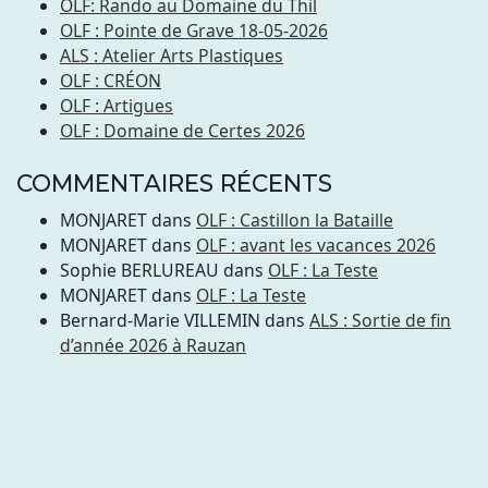
OLF: Rando au Domaine du Thil
OLF : Pointe de Grave 18-05-2026
ALS : Atelier Arts Plastiques
OLF : CRÉON
OLF : Artigues
OLF : Domaine de Certes 2026
COMMENTAIRES RÉCENTS
MONJARET
dans
OLF : Castillon la Bataille
MONJARET
dans
OLF : avant les vacances 2026
Sophie BERLUREAU
dans
OLF : La Teste
MONJARET
dans
OLF : La Teste
Bernard-Marie VILLEMIN
dans
ALS : Sortie de fin
d’année 2026 à Rauzan