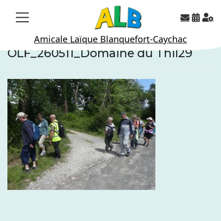
Skip
to
content
Amicale Laïque Blanquefort-Caychac
OLF_260511_Domaine du Thil29