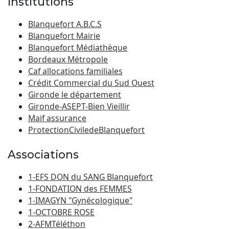
Institutions
Blanquefort A.B.C.S
Blanquefort Mairie
Blanquefort Médiathèque
Bordeaux Métropole
Caf allocations familiales
Crédit Commercial du Sud Ouest
Gironde le département
Gironde-ASEPT-Bien Vieillir
Maif assurance
ProtectionCiviledeBlanquefort
Associations
1-EFS DON du SANG Blanquefort
1-FONDATION des FEMMES
1-IMAGYN "Gynécologique"
1-OCTOBRE ROSE
2-AFMTéléthon