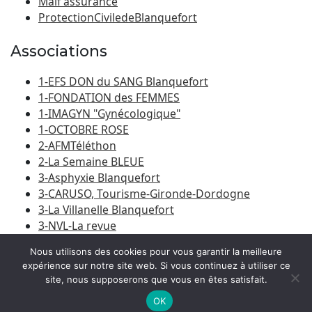
Maif assurance
ProtectionCiviledeBlanquefort
Associations
1-EFS DON du SANG Blanquefort
1-FONDATION des FEMMES
1-IMAGYN "Gynécologique"
1-OCTOBRE ROSE
2-AFMTéléthon
2-La Semaine BLEUE
3-Asphyxie Blanquefort
3-CARUSO, Tourisme-Gironde-Dordogne
3-La Villanelle Blanquefort
3-NVL-La revue
3-Porte du Médoc
Nous utilisons des cookies pour vous garantir la meilleure
expérience sur notre site web. Si vous continuez à utiliser ce
site, nous supposerons que vous en êtes satisfait.
© 2026
Amicale Laïque Blanquefort-Caychac
|
Bootstrap
WordPress Theme
OK