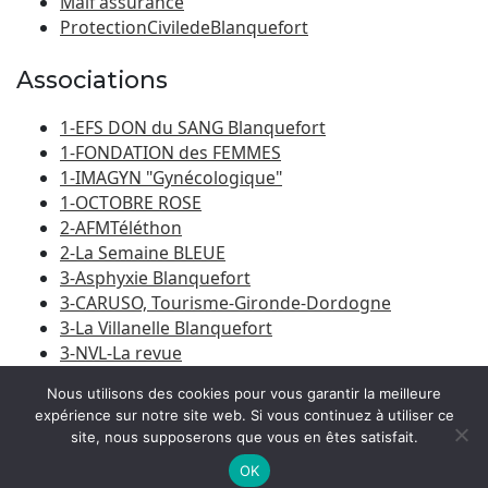
Maif assurance
ProtectionCiviledeBlanquefort
Associations
1-EFS DON du SANG Blanquefort
1-FONDATION des FEMMES
1-IMAGYN "Gynécologique"
1-OCTOBRE ROSE
2-AFMTéléthon
2-La Semaine BLEUE
3-Asphyxie Blanquefort
3-CARUSO, Tourisme-Gironde-Dordogne
3-La Villanelle Blanquefort
3-NVL-La revue
3-Porte du Médoc
Nous utilisons des cookies pour vous garantir la meilleure
expérience sur notre site web. Si vous continuez à utiliser ce
site, nous supposerons que vous en êtes satisfait.
© 2026
Amicale Laïque Blanquefort-Caychac
|
Bootstrap
WordPress Theme
OK