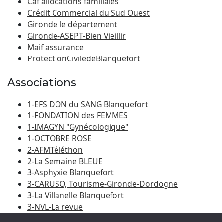
Caf allocations familiales
Crédit Commercial du Sud Ouest
Gironde le département
Gironde-ASEPT-Bien Vieillir
Maif assurance
ProtectionCiviledeBlanquefort
Associations
1-EFS DON du SANG Blanquefort
1-FONDATION des FEMMES
1-IMAGYN "Gynécologique"
1-OCTOBRE ROSE
2-AFMTéléthon
2-La Semaine BLEUE
3-Asphyxie Blanquefort
3-CARUSO, Tourisme-Gironde-Dordogne
3-La Villanelle Blanquefort
3-NVL-La revue
3-Porte du Médoc