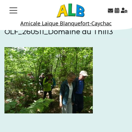
Skip
to
content
Amicale Laïque Blanquefort-Caychac
OLF_260511_Domaine du Thil13