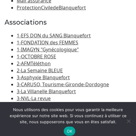
Maif assurance
ProtectionCiviledeBlanquefort
Associations
1-EFS DON du SANG Blanquefort
1-FONDATION des FEMMES
1-IMAGYN "Gynécologique"
1-OCTOBRE ROSE
2-AFMTéléthon
2-La Semaine BLEUE
3-Asphyxie Blanquefort
3-CARUSO, Tourisme-Gironde-Dordogne
3-La Villanelle Blanquefort
3-NVL-La revue
3-Porte du Médoc
Nous utilisons des cookies pour vous garantir la meilleure
expérience sur notre site web. Si vous continuez à utiliser ce
site, nous supposerons que vous en êtes satisfait.
© 2026
Amicale Laïque Blanquefort-Caychac
|
Bootstrap
WordPress Theme
OK