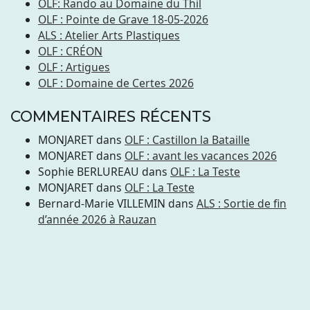
OLF: Rando au Domaine du Thil
OLF : Pointe de Grave 18-05-2026
ALS : Atelier Arts Plastiques
OLF : CRÉON
OLF : Artigues
OLF : Domaine de Certes 2026
COMMENTAIRES RÉCENTS
MONJARET
dans
OLF : Castillon la Bataille
MONJARET
dans
OLF : avant les vacances 2026
Sophie BERLUREAU
dans
OLF : La Teste
MONJARET
dans
OLF : La Teste
Bernard-Marie VILLEMIN
dans
ALS : Sortie de fin
d’année 2026 à Rauzan