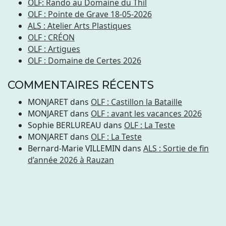
OLF: Rando au Domaine du Thil
OLF : Pointe de Grave 18-05-2026
ALS : Atelier Arts Plastiques
OLF : CRÉON
OLF : Artigues
OLF : Domaine de Certes 2026
COMMENTAIRES RÉCENTS
MONJARET
dans
OLF : Castillon la Bataille
MONJARET
dans
OLF : avant les vacances 2026
Sophie BERLUREAU
dans
OLF : La Teste
MONJARET
dans
OLF : La Teste
Bernard-Marie VILLEMIN
dans
ALS : Sortie de fin
d’année 2026 à Rauzan