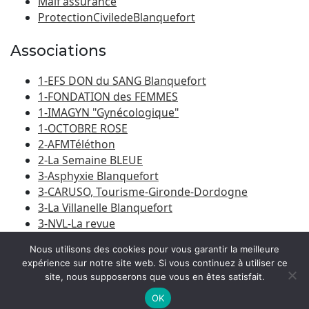
Maif assurance
ProtectionCiviledeBlanquefort
Associations
1-EFS DON du SANG Blanquefort
1-FONDATION des FEMMES
1-IMAGYN "Gynécologique"
1-OCTOBRE ROSE
2-AFMTéléthon
2-La Semaine BLEUE
3-Asphyxie Blanquefort
3-CARUSO, Tourisme-Gironde-Dordogne
3-La Villanelle Blanquefort
3-NVL-La revue
3-Porte du Médoc
Nous utilisons des cookies pour vous garantir la meilleure
expérience sur notre site web. Si vous continuez à utiliser ce
site, nous supposerons que vous en êtes satisfait.
© 2026
Amicale Laïque Blanquefort-Caychac
|
Bootstrap
WordPress Theme
OK